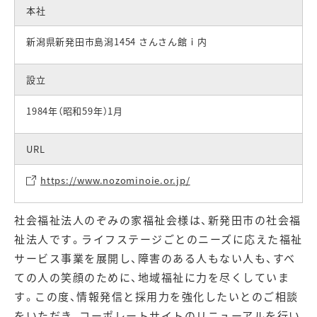
本社
新潟県新発田市島潟1454 さんさん館ｉ内
設立
1984年（昭和59年）1月
URL
https://www.nozominoie.or.jp/
社会福祉法人のぞみの家福祉会様は、新発田市の社会福
祉法人です。ライフステージごとのニーズに応えた
福祉
サービス
事業を展開し、障害のある人もない人も、すべ
ての人の笑顔のために、地域福祉に力を尽くしていま
す。この度、
情報発信と採用力を強化したいとの
ご相談
をいただき、コーポレートサイトのリニューアルを行い